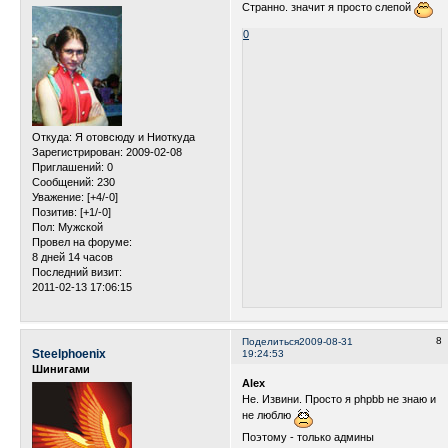
Странно. значит я просто слепой
0
Откуда:
Я отовсюду и Ниоткуда
Зарегистрирован
: 2009-02-08
Приглашений:
0
Сообщений:
230
Уважение:
[+4/-0]
Позитив:
[+1/-0]
Пол:
Мужской
Провел на форуме:
8 дней 14 часов
Последний визит:
2011-02-13 17:06:15
8
Поделиться
2009-08-31
Steelphoenix
19:24:53
Шинигами
Alex
Не. Извини. Просто я phpbb не знаю и
не люблю
Поэтому - только админы