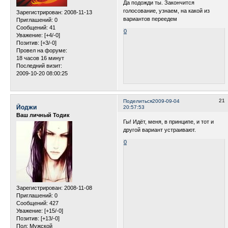
Да подожди ты. Закончится
голосование, узнаем, на какой из
Зарегистрирован
: 2008-11-13
вариантов переедем
Приглашений:
0
Сообщений:
41
0
Уважение:
[+4/-0]
Позитив:
[+3/-0]
Провел на форуме:
18 часов 16 минут
Последний визит:
2009-10-20 08:00:25
21
Поделиться
2009-09-04
Йоджи
20:57:53
Ваш личный Тодик
Гы! Идёт, меня, в принципе, и тот и
другой вариант устраивают.
0
Зарегистрирован
: 2008-11-08
Приглашений:
0
Сообщений:
427
Уважение:
[+15/-0]
Позитив:
[+13/-0]
Пол:
Мужской