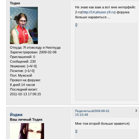
Тодик
Не знаю как вам а вот мне интерфейс
2-го(
http://14.phuser.z8.ru
) форума
больше наравиться....
0
Откуда:
Я отовсюду и Ниоткуда
Зарегистрирован
: 2009-02-08
Приглашений:
0
Сообщений:
230
Уважение:
[+4/-0]
Позитив:
[+1/-0]
Пол:
Мужской
Провел на форуме:
8 дней 14 часов
Последний визит:
2011-02-13 17:06:15
3
Поделиться
2009-08-31
Йоджи
15:10:48
Ваш личный Тодик
Мне тож второй больше нравится)
0