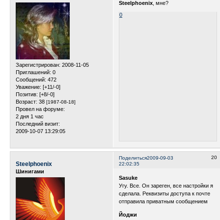
Steelphoenix
, мне?
0
Зарегистрирован
: 2008-11-05
Приглашений:
0
Сообщений:
472
Уважение:
[+11/-0]
Позитив:
[+8/-0]
Возраст:
38
[1987-08-18]
Провел на форуме:
2 дня 1 час
Последний визит:
2009-10-07 13:29:05
20
Поделиться
2009-09-03
Steelphoenix
22:02:35
Шинигами
Sasuke
Угу. Все. Он зареген, все настройки я
сделала. Реквизиты доступа к почте
отправила приватным сообщением
Йоджи