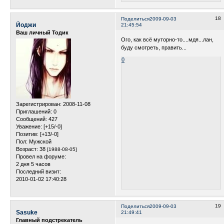
18
Поделиться
2009-09-03
Йоджи
21:45:54
Ваш личный Тодик
Ого, как всё муторно-то....мдя...лан,
буду смотреть, править...
0
Зарегистрирован
: 2008-11-08
Приглашений:
0
Сообщений:
427
Уважение:
[+15/-0]
Позитив:
[+13/-0]
Пол:
Мужской
Возраст:
38
[1988-08-05]
Провел на форуме:
2 дня 5 часов
Последний визит:
2010-01-02 17:40:28
19
Поделиться
2009-09-03
Sasuke
21:49:41
Главный подстрекатель