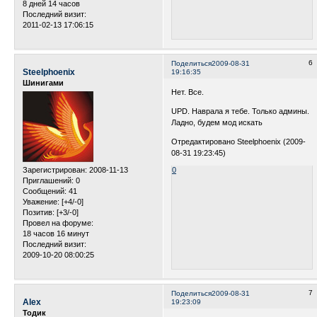
8 дней 14 часов
Последний визит:
2011-02-13 17:06:15
6
Поделиться
2009-08-31
Steelphoenix
19:16:35
Шинигами
Нет. Все.
UPD. Наврала я тебе. Только админы.
Ладно, будем мод искать
Отредактировано Steelphoenix (2009-
08-31 19:23:45)
Зарегистрирован
: 2008-11-13
0
Приглашений:
0
Сообщений:
41
Уважение:
[+4/-0]
Позитив:
[+3/-0]
Провел на форуме:
18 часов 16 минут
Последний визит:
2009-10-20 08:00:25
7
Поделиться
2009-08-31
Alex
19:23:09
Тодик