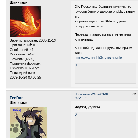
Шинигами
ОК. Поскольку большее количество
голосов было отдано за phpbb, ставим
его.
2 против одного за SMF и одного
воздержавшегося.
Переезд планируем на этот четверг
или пятницу.
Зарегистрирован
: 2008-11-13
Приглашений:
0
Внешний вид для форума выбираем
Сообщений:
41
здесь:
Уважение:
[+4/-0]
http://www.phpbb3styles.net/db/
Позитив:
[+3/-0]
Провел на форуме:
0
18 часов 16 минут
Последний визит:
2009-10-20 08:00:25
25
Поделиться
2009-09-09
FenDar
20:21:03
Шинигами
Йоджи
, угумсь)
0