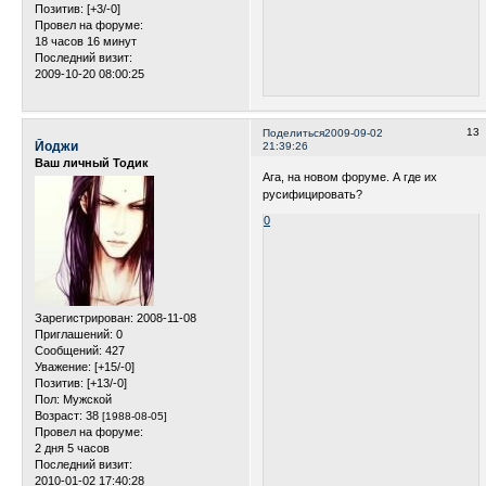
Позитив:
[+3/-0]
Провел на форуме:
18 часов 16 минут
Последний визит:
2009-10-20 08:00:25
13
Поделиться
2009-09-02
Йоджи
21:39:26
Ваш личный Тодик
Ага, на новом форуме. А где их
русифицировать?
0
Зарегистрирован
: 2008-11-08
Приглашений:
0
Сообщений:
427
Уважение:
[+15/-0]
Позитив:
[+13/-0]
Пол:
Мужской
Возраст:
38
[1988-08-05]
Провел на форуме:
2 дня 5 часов
Последний визит:
2010-01-02 17:40:28