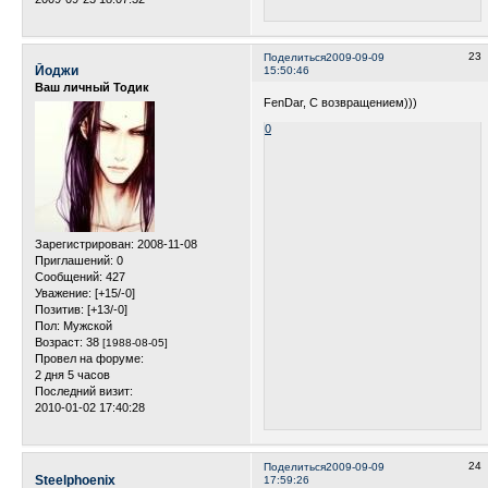
23
Поделиться
2009-09-09
Йоджи
15:50:46
Ваш личный Тодик
FenDar, С возвращением)))
0
Зарегистрирован
: 2008-11-08
Приглашений:
0
Сообщений:
427
Уважение:
[+15/-0]
Позитив:
[+13/-0]
Пол:
Мужской
Возраст:
38
[1988-08-05]
Провел на форуме:
2 дня 5 часов
Последний визит:
2010-01-02 17:40:28
24
Поделиться
2009-09-09
Steelphoenix
17:59:26