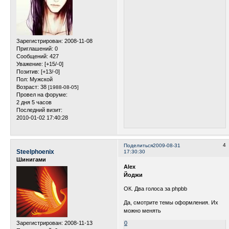
Зарегистрирован
: 2008-11-08
Приглашений:
0
Сообщений:
427
Уважение:
[+15/-0]
Позитив:
[+13/-0]
Пол:
Мужской
Возраст:
38
[1988-08-05]
Провел на форуме:
2 дня 5 часов
Последний визит:
2010-01-02 17:40:28
4
Поделиться
2009-08-31
Steelphoenix
17:30:30
Шинигами
Alex
Йоджи
ОК. Два голоса за phpbb
Да, смотрите темы оформления. Их
можно менять
Зарегистрирован
: 2008-11-13
0