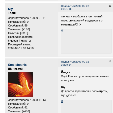
11
Поделиться
2009-09-02
Riy
00:01:16
Тодик
так как я вообще в этом полный
Зарегистрирован
: 2009-01-11
лузер..то пожалуй воздержусь от
Приглашений:
0
коментарийХ_Х
Сообщений:
58
Уважение:
[+1/-0]
0
Позитив:
[+3/-0]
Провел на форуме:
6 часов 4 минуты
Последний визит:
2009-09-19 18:14:50
12
Поделиться
2009-09-02
Steelphoenix
19:28:14
Шинигами
Йоджи
Хде? Кнопки русифицировтаь можно,
если у нас.
Riy
Да просто зарегиться и посмотреть,
где удобнее
Зарегистрирован
: 2008-11-13
0
Приглашений:
0
Сообщений:
41
Уважение:
[+4/-0]