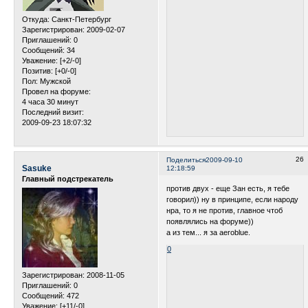
Откуда:
Санкт-Петербург
Зарегистрирован
: 2009-02-07
Приглашений:
0
Сообщений:
34
Уважение:
[+2/-0]
Позитив:
[+0/-0]
Пол:
Мужской
Провел на форуме:
4 часа 30 минут
Последний визит:
2009-09-23 18:07:32
26
Поделиться
2009-09-10
Sasuke
12:18:59
Главный подстрекатель
против двух - еще Зан есть, я тебе
говорил)) ну в принципе, если народу
нра, то я не против, главное чтоб
появлялись на форуме))
а из тем... я за aeroblue.
0
Зарегистрирован
: 2008-11-05
Приглашений:
0
Сообщений:
472
Уважение:
[+11/-0]