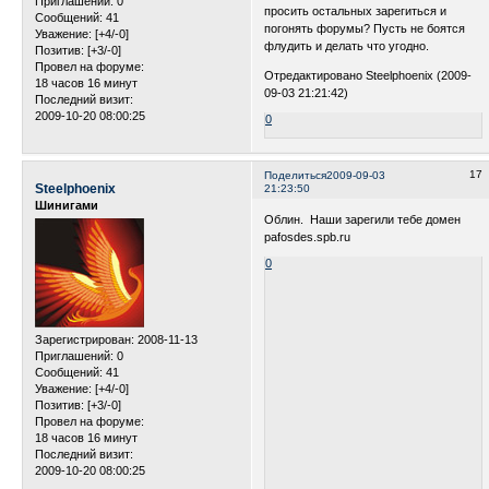
Приглашений:
0
просить остальных зарегиться и
Сообщений:
41
погонять форумы? Пусть не боятся
Уважение:
[+4/-0]
флудить и делать что угодно.
Позитив:
[+3/-0]
Провел на форуме:
Отредактировано Steelphoenix (2009-
18 часов 16 минут
09-03 21:21:42)
Последний визит:
2009-10-20 08:00:25
0
17
Поделиться
2009-09-03
Steelphoenix
21:23:50
Шинигами
Облин. Наши зарегили тебе домен
pafosdes.spb.ru
0
Зарегистрирован
: 2008-11-13
Приглашений:
0
Сообщений:
41
Уважение:
[+4/-0]
Позитив:
[+3/-0]
Провел на форуме:
18 часов 16 минут
Последний визит:
2009-10-20 08:00:25