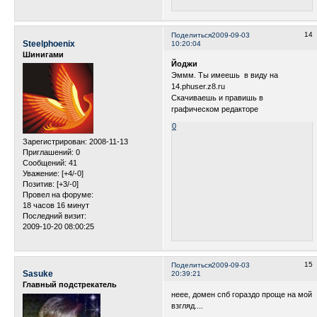
14
Поделиться
2009-09-03
Steelphoenix
10:20:04
Шинигами
Йоджи
Эммм. Ты имеешь в виду на
14.phuser.z8.ru
Скачиваешь и правишь в
графическом редакторе
0
Зарегистрирован
: 2008-11-13
Приглашений:
0
Сообщений:
41
Уважение:
[+4/-0]
Позитив:
[+3/-0]
Провел на форуме:
18 часов 16 минут
Последний визит:
2009-10-20 08:00:25
15
Поделиться
2009-09-03
Sasuke
20:39:21
Главный подстрекатель
неее, домен спб гораздо проще на мой
взгляд....