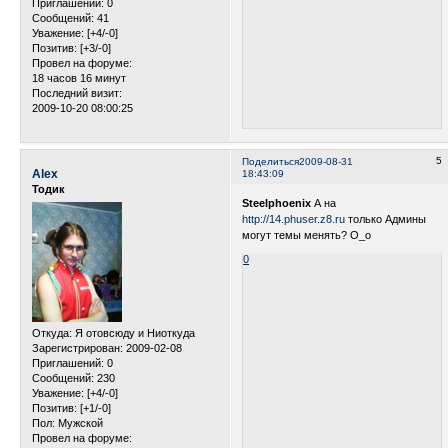
Приглашений:
0
Сообщений:
41
Уважение:
[+4/-0]
Позитив:
[+3/-0]
Провел на форуме:
18 часов 16 минут
Последний визит:
2009-10-20 08:00:25
5
Поделиться
2009-08-31
Alex
18:43:09
Тодик
Steelphoenix
А на
http://14.phuser.z8.ru
только Админы
могут темы менять? О_о
0
Откуда:
Я отовсюду и Ниоткуда
Зарегистрирован
: 2009-02-08
Приглашений:
0
Сообщений:
230
Уважение:
[+4/-0]
Позитив:
[+1/-0]
Пол:
Мужской
Провел на форуме: