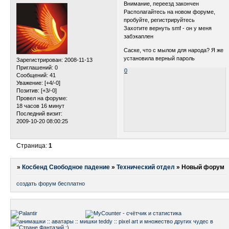
Внимание, переезд закончен
Располагайтесь на новом форуме,
пробуйте, регистрируйтесь
Захотите вернуть smf - он у меня
забэкаплен
Саске, что с мылом для народа? Я же
установила верный пароль
Зарегистрирован
: 2008-11-13
Приглашений:
0
0
Сообщений:
41
Уважение:
[+4/-0]
Позитив:
[+3/-0]
Провел на форуме:
18 часов 16 минут
Последний визит:
2009-10-20 08:00:25
Страница:
1
»
Косбенд Свободное падение
»
Технический отдел
»
Новый форум
создать форум бесплатно