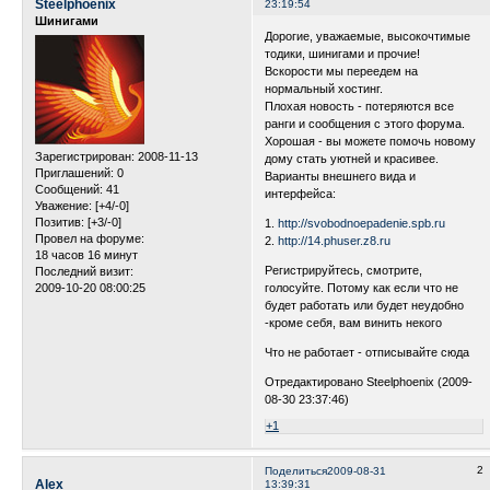
Steelphoenix
23:19:54
Шинигами
Дорогие, уважаемые, высокочтимые
тодики, шинигами и прочие!
Вскорости мы переедем на
нормальный хостинг.
Плохая новость - потеряются все
ранги и сообщения с этого форума.
Хорошая - вы можете помочь новому
Зарегистрирован
: 2008-11-13
дому стать уютней и красивее.
Приглашений:
0
Варианты внешнего вида и
Сообщений:
41
интерфейса:
Уважение:
[+4/-0]
Позитив:
[+3/-0]
1.
http://svobodnoepadenie.spb.ru
Провел на форуме:
2.
http://14.phuser.z8.ru
18 часов 16 минут
Регистрируйтесь, смотрите,
Последний визит:
2009-10-20 08:00:25
голосуйте. Потому как если что не
будет работать или будет неудобно
-кроме себя, вам винить некого
Что не работает - отписывайте сюда
Отредактировано Steelphoenix (2009-
08-30 23:37:46)
+1
2
Поделиться
2009-08-31
Alex
13:39:31