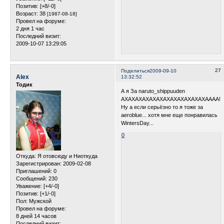
Позитив:
[+8/-0]
Возраст:
38
[1987-08-18]
Провел на форуме:
2 дня 1 час
Последний визит:
2009-10-07 13:29:05
27
Поделиться
2009-09-10
Alex
13:32:52
Тодик
А я За naruto_shippuuden
АХАХАХАХАХАХАХАХАХАХАХАХАААА!!!
Ну а если серьёзно то я тоже за
aeroblue... хотя мне еще понравилась
WintersDay...
0
Откуда:
Я отовсюду и Ниоткуда
Зарегистрирован
: 2009-02-08
Приглашений:
0
Сообщений:
230
Уважение:
[+4/-0]
Позитив:
[+1/-0]
Пол:
Мужской
Провел на форуме:
8 дней 14 часов
Последний визит: