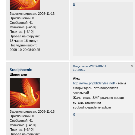
0
Зарегистрирован
: 2008-11-13
Приглашений:
0
Сообщений:
41
Уважение:
[+4/-0]
Позитив:
[+3/-0]
Провел на форуме:
18 часов 16 минут
Последний визит:
2009-10-20 08:00:25
9
Поделиться
2009-08-31
Steelphoenix
19:26:12
Шинигами
Alex
http://www.phpbb3styles.net/
- темы
смори здесь. Что понравится -
заказывай
Жаль, жель. SMF реально проще
кстати, загляни на
svobodnoepadenie.spb.ru
Зарегистрирован
: 2008-11-13
0
Приглашений:
0
Сообщений:
41
Уважение:
[+4/-0]
Позитив:
[+3/-0]
Провел на форуме: