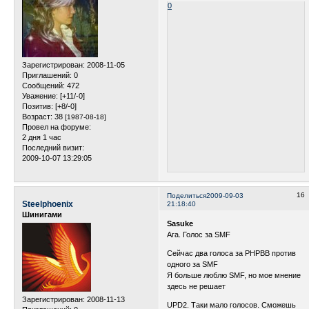
0
Зарегистрирован
: 2008-11-05
Приглашений:
0
Сообщений:
472
Уважение:
[+11/-0]
Позитив:
[+8/-0]
Возраст:
38
[1987-08-18]
Провел на форуме:
2 дня 1 час
Последний визит:
2009-10-07 13:29:05
16
Поделиться
2009-09-03
Steelphoenix
21:18:40
Шинигами
Sasuke
Ага. Голос за SMF
Сейчас два голоса за PHPBB против
одного за SMF
Я больше люблю SMF, но мое мнение
здесь не решает
Зарегистрирован
: 2008-11-13
UPD2. Таки мало голосов. Сможешь